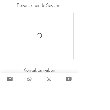
Bevorstehende Sessions
Kontaktangaben
015735126557
kinderwerkhh@gmail.com
Hoheluftchaussee 97, Hamburg,
Deutschland